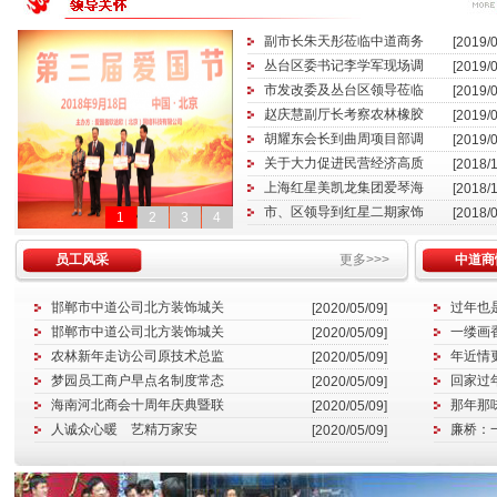
副市长朱天彤莅临中道商务
[2019/0
丛台区委书记李学军现场调
[2019/0
市发改委及丛台区领导莅临
[2019/0
赵庆慧副厅长考察农林橡胶
[2019/0
胡耀东会长到曲周项目部调
[2019/0
关于大力促进民营经济高质
[2018/1
上海红星美凯龙集团爱琴海
[2018/1
市、区领导到红星二期家饰
[2018/0
1
2
3
4
员工风采
更多>>>
中道商
邯郸市中道公司北方装饰城关
过年也
[2020/05/09]
邯郸市中道公司北方装饰城关
一缕画
[2020/05/09]
农林新年走访公司原技术总监
年近情
[2020/05/09]
梦园员工商户早点名制度常态
回家过
[2020/05/09]
海南河北商会十周年庆典暨联
那年那
[2020/05/09]
人诚众心暖 艺精万家安
廉桥：
[2020/05/09]